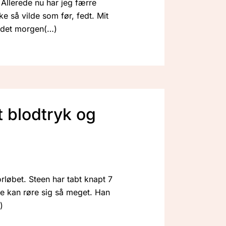
Allerede nu har jeg færre
e så vilde som før, fedt. Mit
r det morgen
t blodtryk og
rløbet. Steen har tabt knapt 7
kke kan røre sig så meget. Han