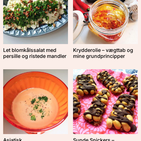
Let blomkålssalat med
Krydderolie – vægttab og
persille og ristede mandler
mine grundprincipper
Asiatisk
Sunde Snickers –