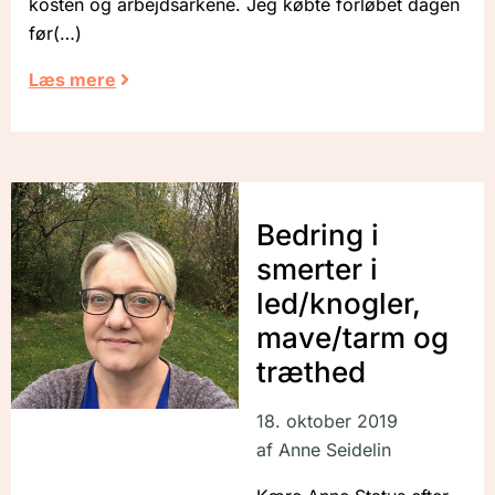
kosten og arbejdsarkene. Jeg købte forløbet dagen
før
Læs mere
Bedring i
smerter i
led/knogler,
mave/tarm og
træthed
18. oktober 2019
af
Anne Seidelin