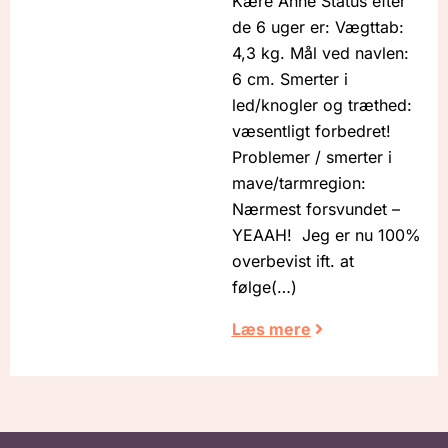
Kære Anne Status efter
de 6 uger er: Vægttab:
4,3 kg. Mål ved navlen:
6 cm. Smerter i
led/knogler og træthed:
væsentligt forbedret!
Problemer / smerter i
mave/tarmregion:
Nærmest forsvundet –
YEAAH! Jeg er nu 100%
overbevist ift. at
følge
Læs mere