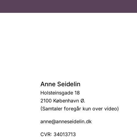
Anne Seidelin
Holsteinsgade 18
2100 København Ø.
(Samtaler foregår kun over video)
anne@anneseidelin.dk
CVR: 34013713