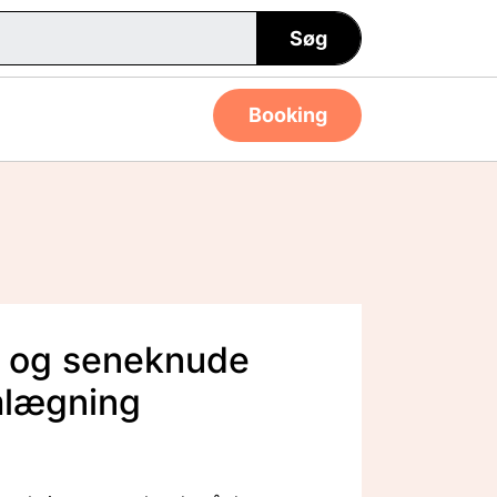
Søg
Booking
r og seneknude
mlægning