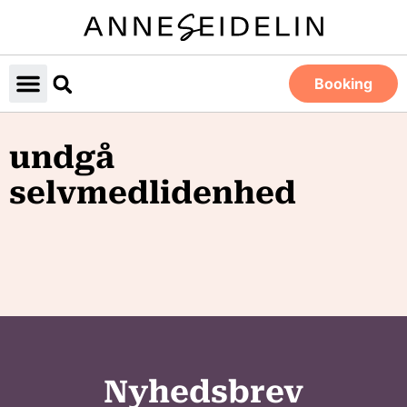
Booking
undgå
selvmedlidenhed
Nyhedsbrev