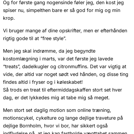
Og for første gang nogensinde føler jeg, den kost jeg
spiser nu, simpelthen bare er så god for mig og min
krop.
Vi bruger mange af dine opskrifter, men er efterhånden
rigtig gode til at “free style”.
Men jeg skal indrømme, da jeg begyndte
kostomlægning i marts, var det første jeg lavede
“treats”, dadelkugler og citronmuffins. Det var vigtig at
vide, der altid var noget sødt ved hånden, og disse ting
findes altid i fryser og i køleskabet!
Så trods en treat til eftermiddagskaffen stort set hver
dag, er det lykkedes mig at tabe mig så meget.
Men stort set daglig motion som online træning,
motionscykel, cykelture og lange dejlige traveture på
dejlige Bornholm, hvor vi bor, har sikkert også
indflydelse på, at jeg kan fastholde vægttabet sammen