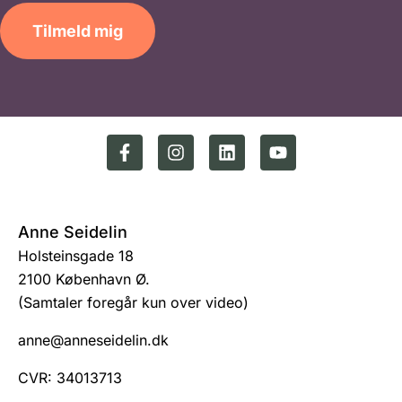
Tilmeld mig
Anne Seidelin
Holsteinsgade 18
2100 København Ø.
(Samtaler foregår kun over video)
anne@anneseidelin.dk
CVR: 34013713