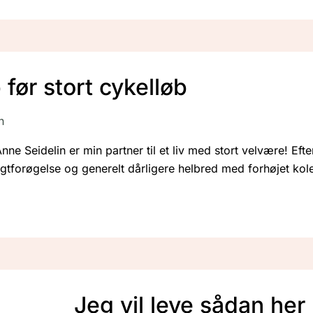
 før stort cykelløb
n
nne Seidelin er min partner til et liv med stort velvære! Efte
orøgelse og generelt dårligere helbred med forhøjet koleste
Jeg vil leve sådan her 