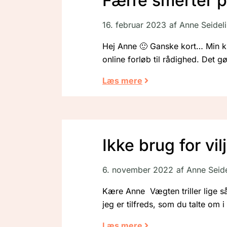
Færre smerter p
16. februar 2023
af
Anne Seidel
Hej Anne 🙂 Ganske kort… Min kro
online forløb til rådighed. Det gø
Læs mere
Ikke brug for vil
6. november 2022
af
Anne Seide
Kære Anne Vægten triller lige så s
jeg er tilfreds, som du talte om 
Læs mere