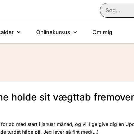
alder
Onlinekursus
Om mig
ne holde sit vægttab fremove
 forløb med start i januar måned, og vil lige give dig en Upd
vde turdet håbe på. Jeg lever så fint med