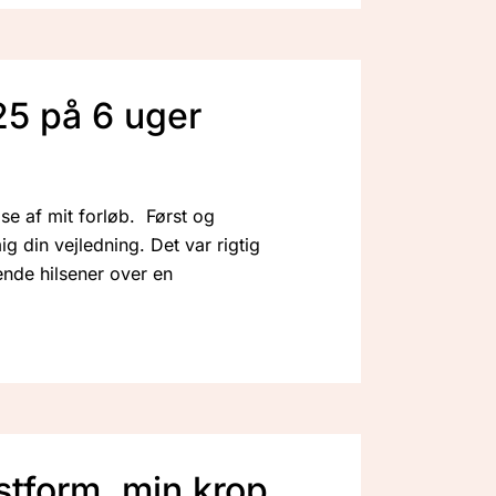
 25 på 6 uger
e af mit forløb. Først og
ig din vejledning. Det var rigtig
nde hilsener over en
stform, min krop