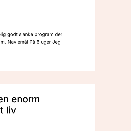
elig godt slanke program der
 cm. Navlemål På 6 uger Jeg
 en enorm
t liv