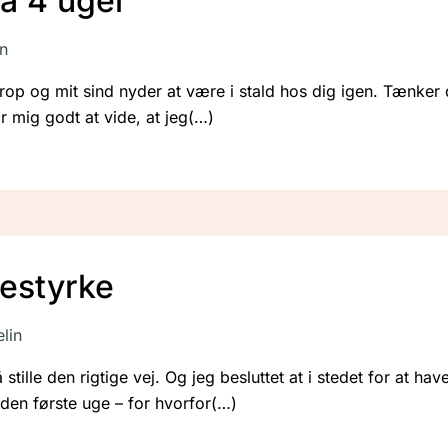
å 4 uger
in
p og mit sind nyder at være i stald hos dig igen. Tænker det
r mig godt at vide, at jeg
jestyrke
lin
tille den rigtige vej. Og jeg besluttet at i stedet for at have 
i den første uge – for hvorfor