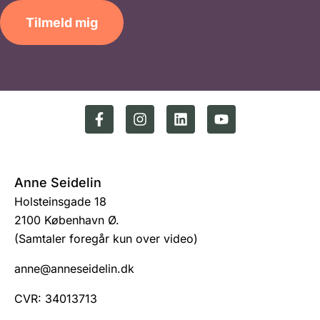
Tilmeld mig
Anne Seidelin
Holsteinsgade 18
2100 København Ø.
(Samtaler foregår kun over video)
anne@anneseidelin.dk
CVR: 34013713