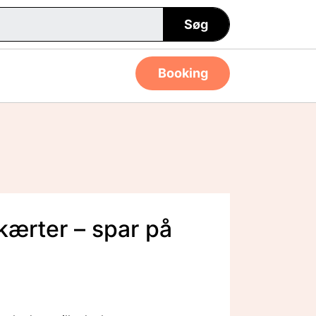
Søg
Booking
kærter – spar på