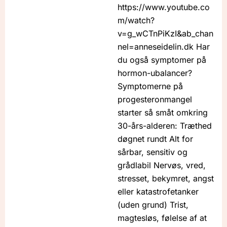
https://www.youtube.co
m/watch?
v=g_wCTnPiKzI&ab_chan
nel=anneseidelin.dk Har
du også symptomer på
hormon-ubalancer?
Symptomerne på
progesteronmangel
starter så småt omkring
30-års-alderen: Træthed
døgnet rundt Alt for
sårbar, sensitiv og
grådlabil Nervøs, vred,
stresset, bekymret, angst
eller katastrofetanker
(uden grund) Trist,
magtesløs, følelse af at