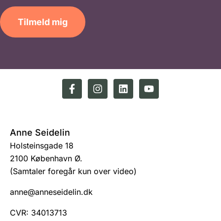
Tilmeld mig
Anne Seidelin
Holsteinsgade 18
2100 København Ø.
(Samtaler foregår kun over video)
anne@anneseidelin.dk
CVR: 34013713