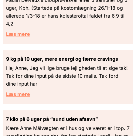
Paulin Delvaux’s blodprøvesvar efter 3 samtaler og 5
uger, Kbh. (Startede på kostomlægning 26/1-18 og
allerede 1/3-18 er hans kolesteroltal faldet fra 6,9 til
4,2
Læs mere
9 kg på 10 uger, mere energi og færre cravings
Hej Anne, Jeg vil lige bruge lejligheden til at sige tak!
Tak for dine input på de sidste 10 mails. Tak fordi
dine input har
Læs mere
7 kilo på 6 uger på “sund uden afsavn”
Kære Anne Målvægten er i hus og velværet er i top. 7