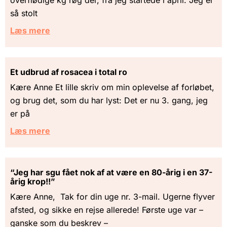
overflødige kg røg der, fra jeg startede i april. Jeg er
så stolt
Læs mere
Et udbrud af rosacea i total ro
Kære Anne Et lille skriv om min oplevelse af forløbet,
og brug det, som du har lyst: Det er nu 3. gang, jeg
er på
Læs mere
“Jeg har sgu fået nok af at være en 80-årig i en 37-
årig krop!!”
Kære Anne, Tak for din uge nr. 3-mail. Ugerne flyver
afsted, og sikke en rejse allerede! Første uge var –
ganske som du beskrev –