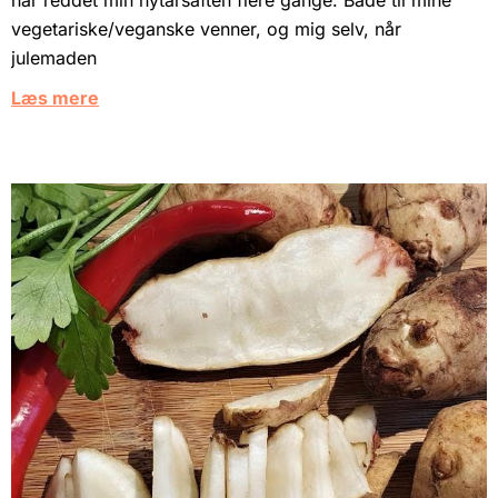
har reddet min nytårsaften flere gange. Både til mine
vegetariske/veganske venner, og mig selv, når
julemaden
Læs mere