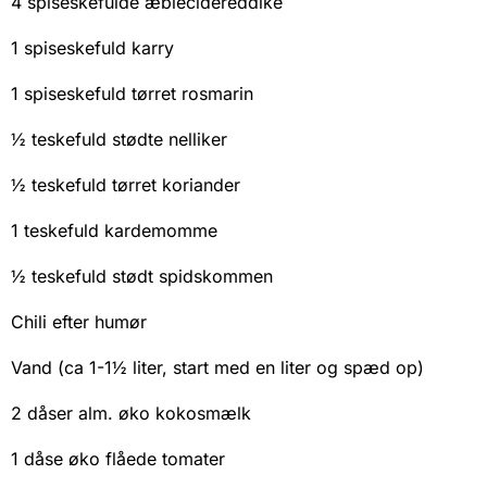
4 spiseskefulde æblecidereddike
1 spiseskefuld karry
1 spiseskefuld tørret rosmarin
½ teskefuld stødte nelliker
½ teskefuld tørret koriander
1 teskefuld kardemomme
½ teskefuld stødt spidskommen
Chili efter humør
Vand (ca 1-1½ liter, start med en liter og spæd op)
2 dåser alm. øko kokosmælk
1 dåse øko flåede tomater