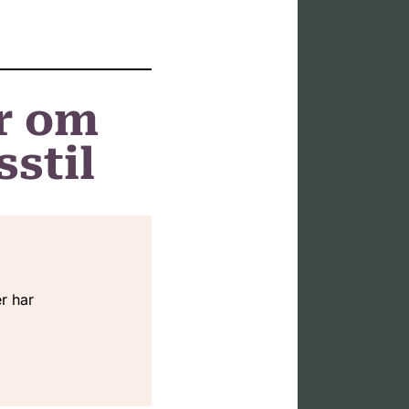
r om
sstil
r har