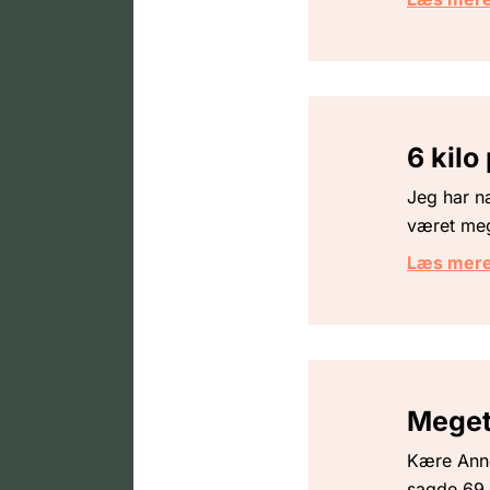
6 kilo
Jeg har n
været meg
Læs mer
Meget
Kære Anne
sagde 69,