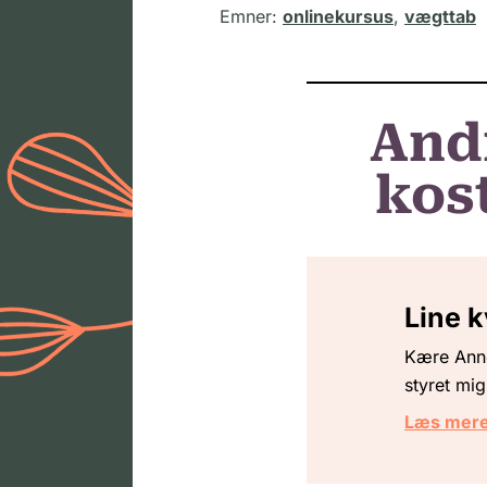
Emner:
onlinekursus
,
vægttab
And
kost
Line 
Kære Anne
styret mig
Læs mer