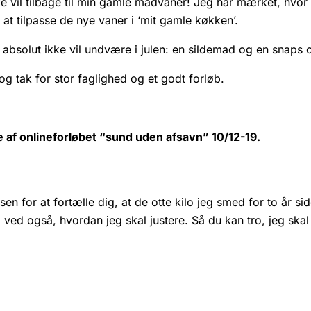
ikke vil tilbage til min gamle madvaner! Jeg har mærket, hvor
 at tilpasse de nye vaner i ‘mit gamle køkken’.
absolut ikke vil undvære i julen: en sildemad og en snaps o
og tak for stor faglighed og et godt forløb.
de af onlineforløbet “sund uden afsavn” 10/12-19.
ilsen for at fortælle dig, at de otte kilo jeg smed for to år s
 ved også, hvordan jeg skal justere. Så du kan tro, jeg skal