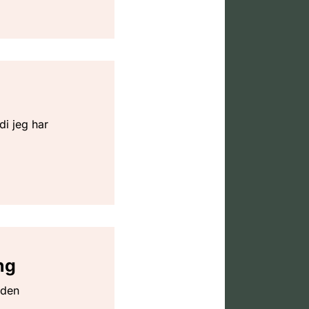
di jeg har
ng
 den