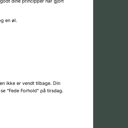
 godt dine principper har gjort
g en øl.
iden ikke er vendt tilbage. Din
 se “Fede Forhold” på tirsdag.