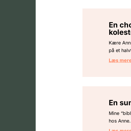
En cho
kolest
Kære Anne
på et halv
Læs mer
En sun
Mine “bibl
hos Anne. 
Læs mer