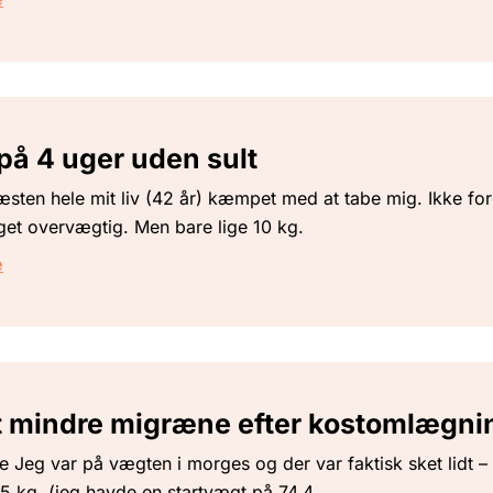
 på 4 uger uden sult
æsten hele mit liv (42 år) kæmpet med at tabe mig. Ikke for
et overvægtig. Men bare lige 10 kg.
e
 mindre migræne efter kostomlægni
 Jeg var på vægten i morges og der var faktisk sket lidt –
5 kg, (jeg havde en startvægt på 74,4