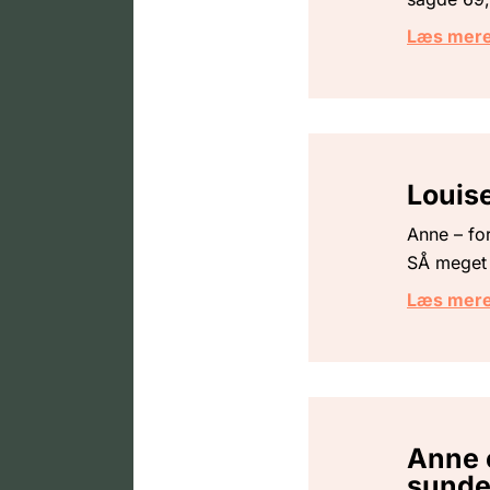
Læs mer
Louise
Anne – for
SÅ meget 
Læs mer
Anne e
sunde