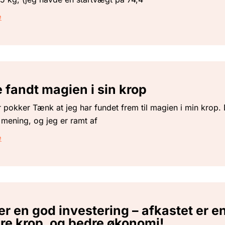
e
 fandt magien i sin krop
 pokker Tænk at jeg har fundet frem til magien i min krop. 
mening, og jeg er ramt af
e
r en god investering – afkastet er e
re krop, og bedre økonomi!