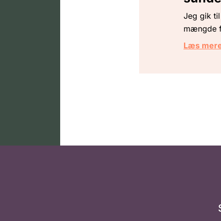
Jeg gik ti
mængde fr
Læs mer