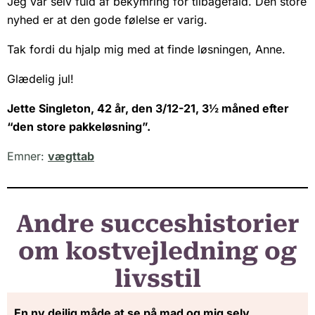
Jeg var selv fuld af bekymring for tilbagefald. Den store
nyhed er at den gode følelse er varig.
Tak fordi du hjalp mig med at finde løsningen, Anne.
Glædelig jul!
Jette Singleton, 42 år, den 3/12-21, 3½ måned efter
“den store pakkeløsning”.
Emner:
vægttab
Andre succeshistorier
om kostvejledning og
livsstil
En ny dejlig måde at se på mad og mig selv