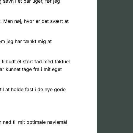
søvn i et par uger, før jeg
t. Men nøj, hvor er det svært at
om jeg har tænkt mig at
tilbudt et stort fad med faktuel
r kunnet tage fra i mit eget
il at holde fast i de nye gode
ned til mit optimale navlemål