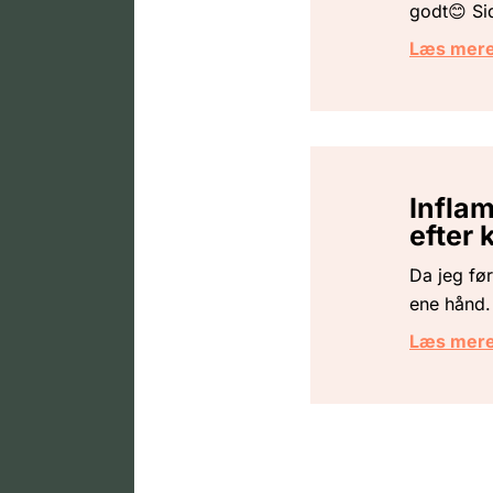
godt😊 Sid
Læs mer
Infla
efter
Da jeg fø
ene hånd.
Læs mer