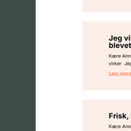
Jeg vi
blevet
Kære Anne
virker Je
Læs mer
Frisk
Kære Anne