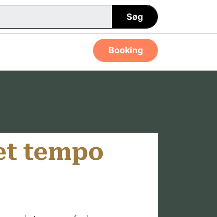
Søg
Booking
get tempo