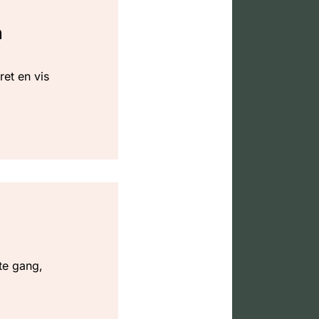
n
ret en vis
te gang,