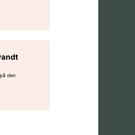
vandt
 på den