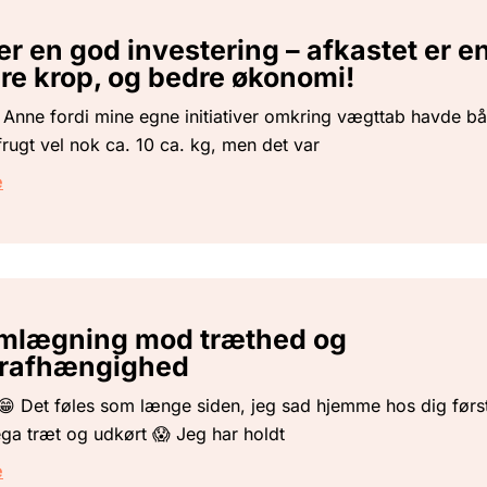
r en god investering – afkastet er e
re krop, og bedre økonomi!
l Anne fordi mine egne initiativer omkring vægttab havde bå
ugt vel nok ca. 10 ca. kg, men det var
e
mlægning mod træthed og
rafhængighed
😁 Det føles som længe siden, jeg sad hjemme hos dig førs
ga træt og udkørt 😱 Jeg har holdt
e