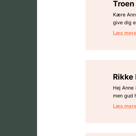
Troen
Kære Anne.
give dig e
Læs mer
Rikke 
Hej Anne :
men gud h
Læs mer