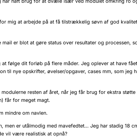
 har haft brug for at dvæle især ved modulet omkring ro og 
for mig at arbejde på at få tilstrækkelig søvn af god kvalite
mail er blot at gøre status over resultater og processen, s
t følge dit forløb på flere måder. Jeg oplever at have fået 
on til nye opskrifter, øvelser/opgaver, cases mm, som jeg ha
odulerne resten af året, når jeg får brug for ekstra støtte t
n) får for meget magt.
cm mindre om navlen.
, men er utålmodig med mavefedtet… Jeg har stadig 18 cm 
vil være realistisk at opnå?