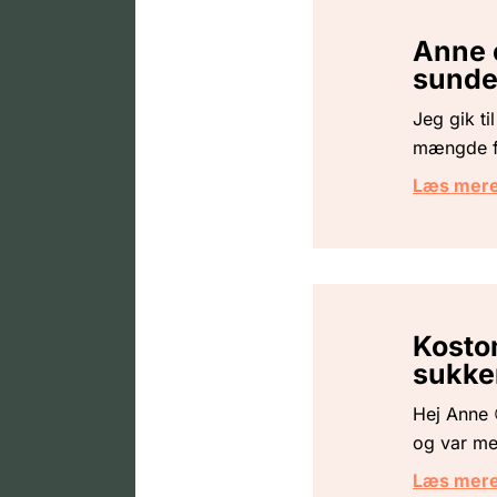
Anne e
sunde
Jeg gik ti
mængde fr
Læs mer
Kosto
sukke
Hej Anne 
og var me
Læs mer