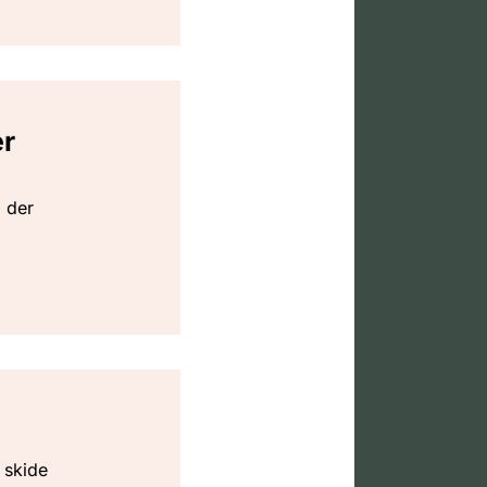
er
 der
 skide