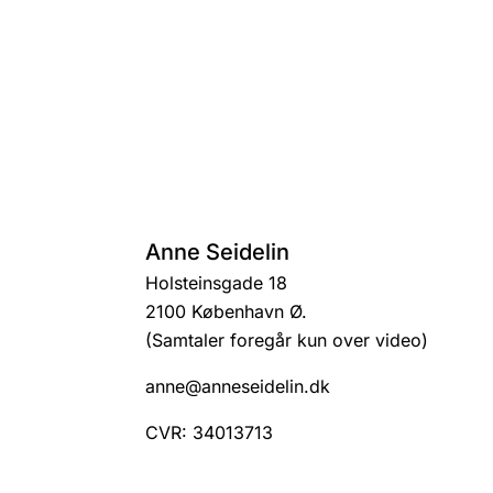
Anne Seidelin
Holsteinsgade 18
2100 København Ø.
(Samtaler foregår kun over video)
anne@anneseidelin.dk
CVR: 34013713