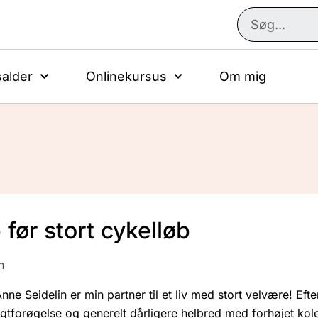
alder
Onlinekursus
Om mig
 før stort cykelløb
n
nne Seidelin er min partner til et liv med stort velvære! Efte
orøgelse og generelt dårligere helbred med forhøjet koleste