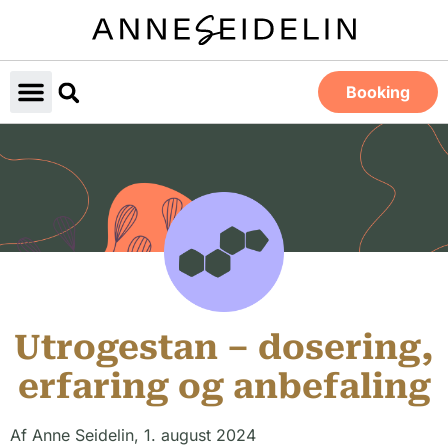
Booking
Utrogestan – dosering,
erfaring og anbefaling
Af
Anne Seidelin
,
1. august 2024