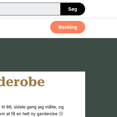
Søg
Booking
rderobe
 til 86, sidste gang jeg målte, og
om at få en helt ny garderobe 🙂