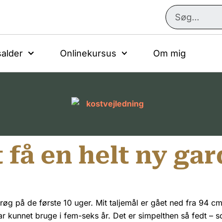
alder
Onlinekursus
Om mig
 få en helt ny ga
e røg på de første 10 uger. Mit taljemål er gået ned fra 94 cm
ar kunnet bruge i fem-seks år. Det er simpelthen så fedt – s