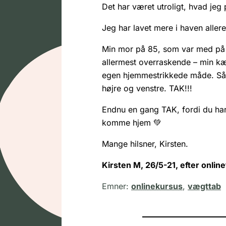
Det har været utroligt, hvad jeg p
Jeg har lavet mere i haven allere
Min mor på 85, som var med på sid
allermest overraskende – min kære
egen hjemmestrikkede måde. Så jeg
højre og venstre. TAK!!!
Endnu en gang TAK, fordi du har v
komme hjem 💚
Mange hilsner, Kirsten.
Kirsten M, 26/5-21, efter onlin
Emner:
onlinekursus
,
vægttab