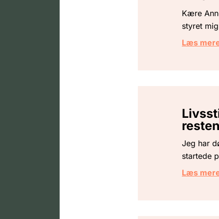
Kære Anne
styret mig
Læs mer
Livsst
resten
Jeg har dø
startede 
Læs mer