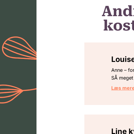
And
kost
Louise
Anne – for
SÅ meget 
Læs mer
Line 