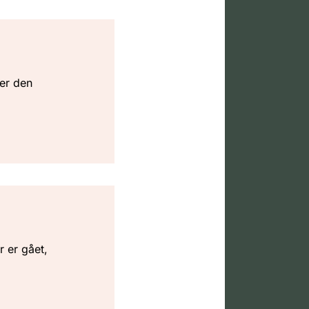
 er den
r er gået,