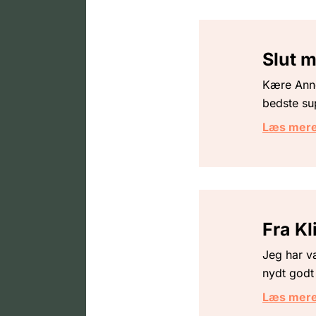
Slut m
Kære Anne
bedste su
Læs mer
Fra Kl
Jeg har væ
nydt godt 
Læs mer