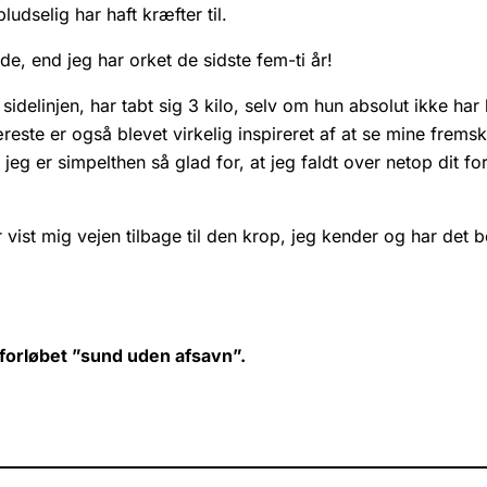
ludselig har haft kræfter til.
de, end jeg har orket de sidste fem-ti år!
elinjen, har tabt sig 3 kilo, selv om hun absolut ikke har k
ste er også blevet virkelig inspireret af at se mine fremskr
 er simpelthen så glad for, at jeg faldt over netop dit forl
ist mig vejen tilbage til den krop, jeg kender og har det be
eforløbet ”sund uden afsavn”.