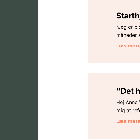
Starth
“Jeg er p
måneder at
Læs mer
“Det h
Hej Anne V
mig at ref
Læs mer