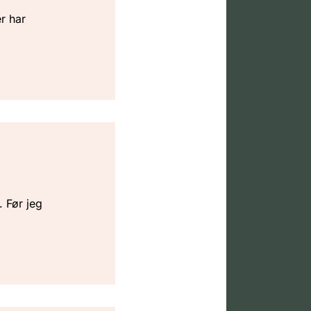
r har
. Før jeg