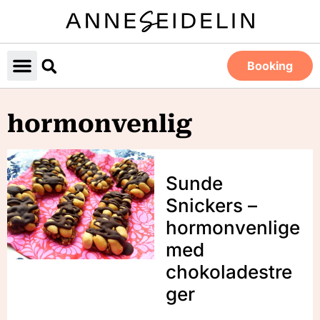
Booking
hormonvenlig
Sunde
Snickers –
hormonvenlige
med
chokoladestre
ger