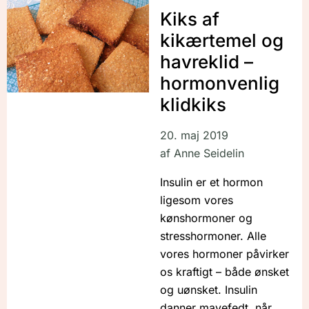
Kiks af
kikærtemel og
havreklid –
hormonvenlig
klidkiks
20. maj 2019
af
Anne Seidelin
Insulin er et hormon
ligesom vores
kønshormoner og
stresshormoner. Alle
vores hormoner påvirker
os kraftigt – både ønsket
og uønsket. Insulin
danner mavefedt, når