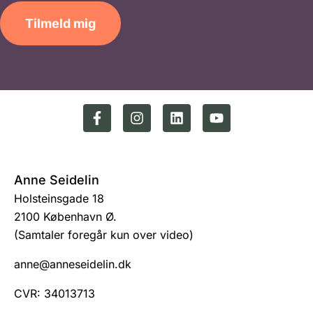
Tilmeld mig
Anne Seidelin
Holsteinsgade 18
2100 København Ø.
(Samtaler foregår kun over video)
anne@anneseidelin.dk
CVR: 34013713