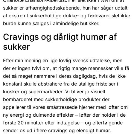
Charlotte Erlanson-Albertsson er slet ikke i tvivl om at
sukker er afhængighedsskabende, hun har sågar udtalt
at ekstremt sukkerholdige drikke- og fødevarer slet ikke
burde kunne sælges i almindelige butikker.
Cravings og dårligt humør af
sukker
Efter min mening en lige lovlig svensk udtalelse, men
der er ingen tvivl om, at rigtig mange mennesker ville få
det så meget nemmere i deres dagligdag, hvis de ikke
konstant skulle abstrahere fra de utallige fristelser i
kiosker og supermarkeder. Vi bliver jo visuelt
bombarderet med sukkerholdige produkter der
appellerer til vores småstressede hjerner med løfter om
ny energi og dulmende effekter – løfter der holder i de
første 20 minutter efter indtagelse – og efterfølgende
sender os ud i flere cravings og elendigt humør..