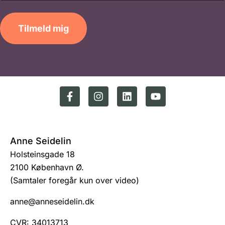
Tilmeld mig
Anne Seidelin
Holsteinsgade 18
2100 København Ø.
(Samtaler foregår kun over video)
anne@anneseidelin.dk
CVR: 34013713